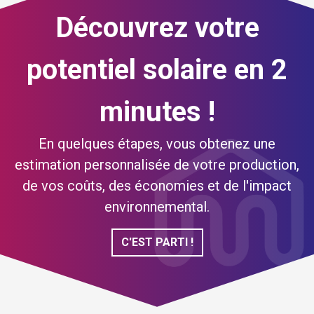
Sté Domotec
professionnels
Découvrez votre
pour la
et réactifs.
climatisation
Le travail est
de ma
impeccable,
potentiel solaire en 2
maison. Là
les échanges
encore, tout à
faciles et de
minutes !
fait satisfait
trés bonne
du travail
qualité.Le
réalisé par
prix est
En quelques étapes, vous obtenez une
l'équipe
correct au
estimation personnalisée de votre production,
affectée à
regard de la
de vos coûts, des économies et de l'impact
mon chantier.
prestation
environnemental.
effectuée.Je
recommande
sans
C'EST PARTI !
réserve!