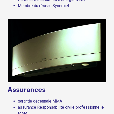
Membre du réseau Synerciel
Assurances
garantie décennale MMA
assurance Responsabilité civile professionnelle
MMA