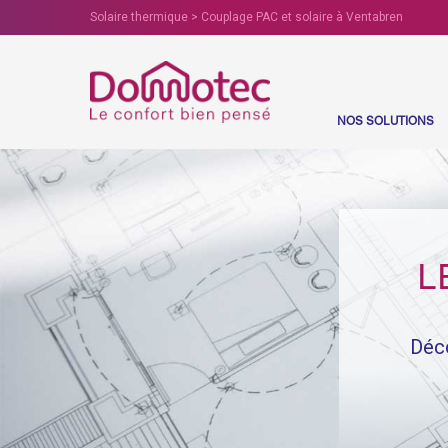
Solaire thermique > Couplage PAC et solaire à Ventabren
NOS SOLUTIONS
(C
L
Déco